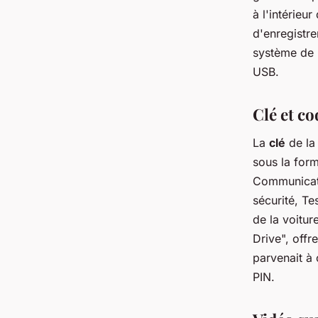
à l'intérieur
d'enregistre
système de l
USB.
Clé et co
La
clé
de la 
sous la form
Communicatio
sécurité, T
de la voitur
Drive", off
parvenait à 
PIN.