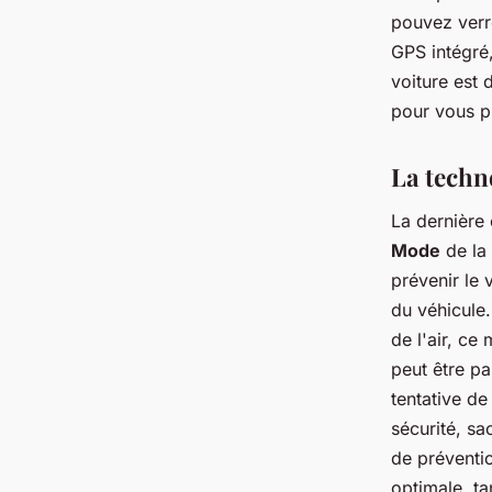
pouvez verro
GPS intégré,
voiture est 
pour vous p
La techn
La dernière
Mode
de la 
prévenir le 
du véhicule
de l'air, ce 
peut être pa
tentative de
sécurité, sa
de préventio
optimale, ta