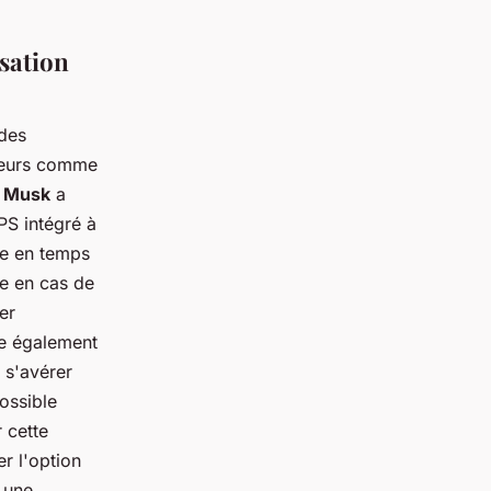
isation
 des
cteurs comme
n Musk
a
PS intégré à
re en temps
le en cas de
er
ne également
 s'avérer
possible
 cette
er l'option
 une