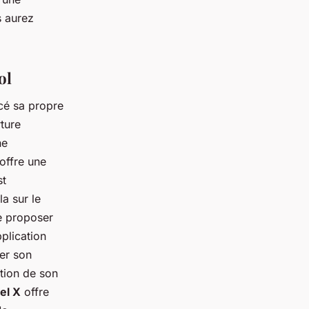
s aurez
ol
ncé sa propre
ture
ne
 offre une
st
a sur le
e proposer
pplication
rer son
stion de son
el X
offre