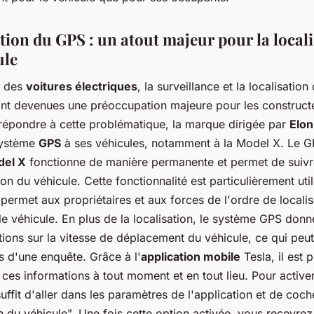
tion du GPS : un atout majeur pour la local
ule
r des
voitures électriques
, la surveillance et la localisation
ont devenues une préoccupation majeure pour les constru
 répondre à cette problématique, la marque dirigée par
Elo
système
GPS
à ses véhicules, notamment à la Model X. Le G
del X
fonctionne de manière permanente et permet de suiv
tion du véhicule. Cette fonctionnalité est particulièrement uti
e permet aux propriétaires et aux forces de l'ordre de localis
le véhicule. En plus de la localisation, le système GPS don
ions sur la vitesse de déplacement du véhicule, ce qui peut
s d'une enquête. Grâce à l'
application mobile
Tesla, il est 
ces informations à tout moment et en tout lieu. Pour activer
 suffit d'aller dans les paramètres de l'application et de coch
n du véhicule". Une fois cette option activée, vous recevrez