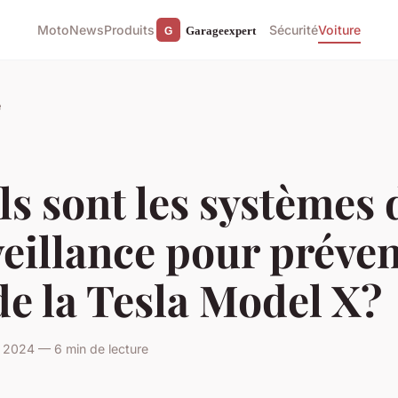
Moto
News
Produits
Sécurité
Voiture
e
s sont les systèmes 
eillance pour préven
de la Tesla Model X?
 2024 — 6 min de lecture