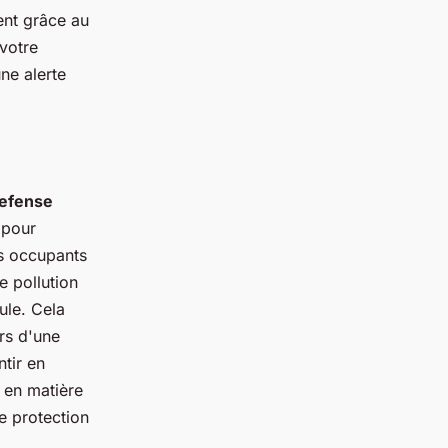
ent grâce au
 votre
ne alerte
efense
 pour
es occupants
e pollution
cule. Cela
ors d'une
ntir en
 en matière
e protection