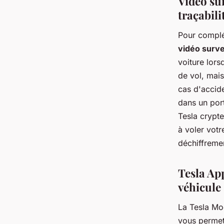
Vidéo sur
traçabili
Pour complé
vidéo surve
voiture lors
de vol, mais
cas d'accid
dans un port
Tesla crypte
à voler votr
déchiffreme
Tesla App
véhicule
La Tesla Mo
vous permet