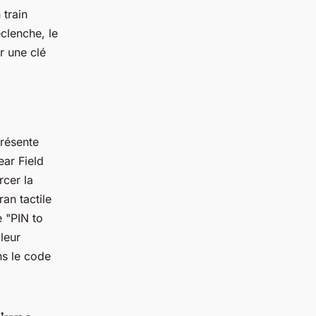
 train
clenche, le
r une clé
présente
ear Field
rcer la
ran tactile
e "PIN to
leur
ns le code