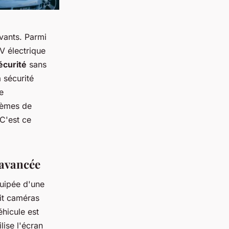
vants. Parmi
UV électrique
écurité
sans
 sécurité
e
stèmes de
 C'est ce
 avancée
uipée d'une
uit caméras
éhicule est
lise l'écran