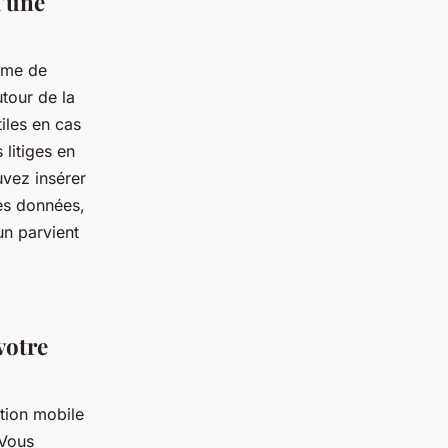
d'une
tème de
tour de la
iles en cas
litiges en
vez insérer
des données,
un parvient
votre
ation mobile
 Vous