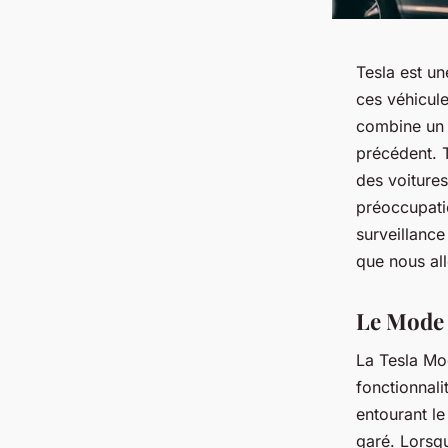
Tesla est u
ces véhicule
combine un 
précédent. T
des voitures
préoccupatio
surveillance
que nous al
Le Mode 
La Tesla Mo
fonctionnal
entourant le
garé. Lorsqu