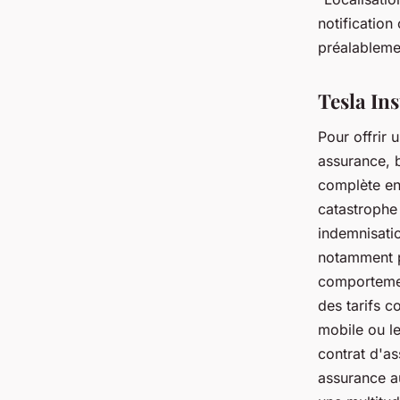
notification
préalablemen
Tesla In
Pour offrir 
assurance, 
complète en
catastrophe 
indemnisatio
notamment p
comportemen
des tarifs c
mobile ou le
contrat d'as
assurance au