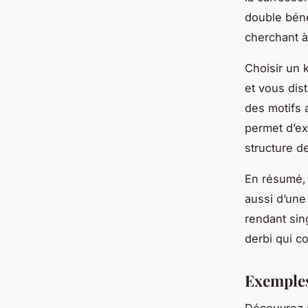
double béné
cherchant à
Choisir un 
et vous dis
des motifs 
permet d’exp
structure d
En résumé, l
aussi d’une 
rendant sing
derbi qui c
Exemples 