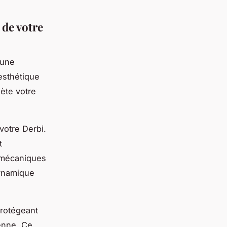
 de votre
 une
 esthétique
ète votre
votre Derbi.
t
s mécaniques
 dynamique
protégeant
ienne. Ce