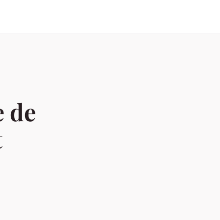
e de
t