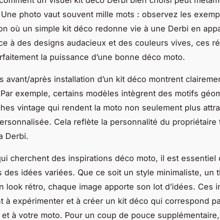
omment un visuel kit déco Derbi bien choisi peut méta
 Une photo vaut souvent mille mots : observez les exemp
on où un simple kit déco redonne vie à une Derbi en app
ce à des designs audacieux et des couleurs vives, ces ré
parfaitement la puissance d’une bonne déco moto.
s avant/après installation d’un kit déco montrent clairemen
 Par exemple, certains modèles intègrent des motifs géo
hes vintage qui rendent la moto non seulement plus attr
ersonnalisée. Cela reflète la personnalité du propriétaire 
a Derbi.
ui cherchent des inspirations déco moto, il est essentiel
s des idées variées. Que ce soit un style minimaliste, un
un look rétro, chaque image apporte son lot d’idées. Ces i
 à expérimenter et à créer un kit déco qui correspond p
 et à votre moto. Pour un coup de pouce supplémentaire,