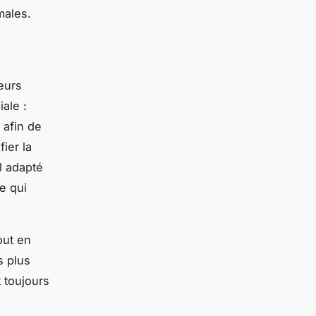
males.
eurs
iale :
 afin de
fier la
l adapté
e qui
out en
s plus
t toujours