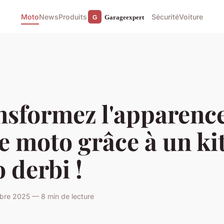
Moto
News
Produits
Sécurité
Voiture
nsformez l'apparenc
e moto grâce à un ki
 derbi !
bre 2025 — 8 min de lecture