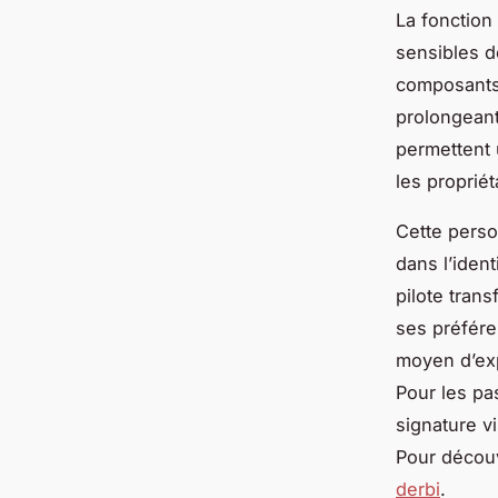
La fonction
sensibles de
composants 
prolongeant 
permettent 
les propriét
Cette perso
dans l’ident
pilote tran
ses préféren
moyen d’exp
Pour les pa
signature v
Pour découv
derbi
.