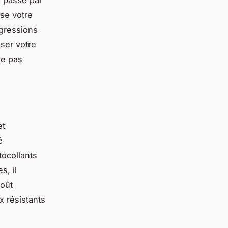
i passe par
ise votre
agressions
ser votre
se pas
et
é
tocollants
s, il
goût
x résistants