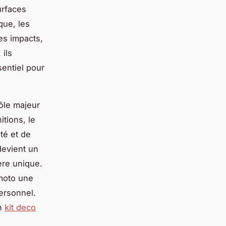
urfaces
que, les
es impacts,
 ils
sentiel pour
rôle majeur
itions, le
té et de
 devient un
ère unique.
 moto une
personnel.
un
kit deco