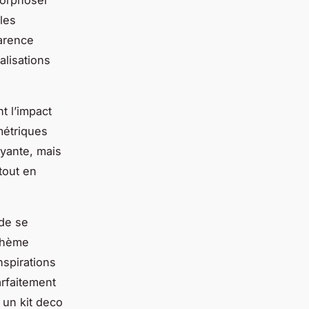
morphoser
les
arence
alisations
t l’impact
métriques
ayante, mais
tout en
 de se
 thème
nspirations
arfaitement
 un kit deco