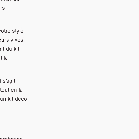
urs
otre style
eurs vives,
t du kit
t la
 s’agit
tout en la
 un kit deco