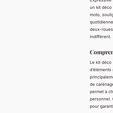
Expressive 
un kit déco 
moto, souli
quotidienn
deux-roues,
indifférent.
Comprend
Le kit déco
d’éléments 
principalem
de carénage
permet à ch
personnel. 
pour garanti