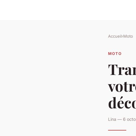
Accueil
›
Moto
MOTO
Tra
votr
déco
Lina — 6 octo