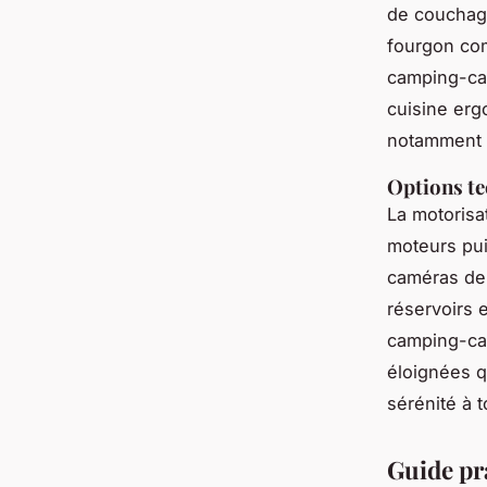
de couchage
fourgon com
camping-car
cuisine erg
notamment p
Options te
La motorisa
moteurs pui
caméras de 
réservoirs 
camping-car
éloignées q
sérénité à t
Guide pr