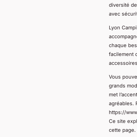
diversité d
avec sécurit
Lyon Campin
accompagnem
chaque beso
facilement 
accessoires
Vous pouvez
grands modè
met l’accen
agréables. 
https://www
Ce site exp
cette page.