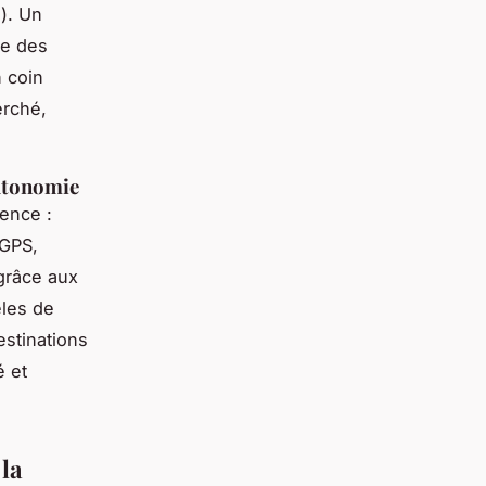
). Un
ue des
 coin
erché,
.
autonomie
ience :
(GPS,
 grâce aux
èles de
estinations
é et
la