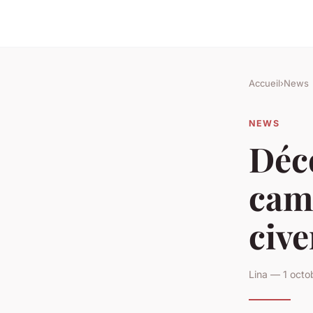
Accueil
›
News
NEWS
Déco
camp
cive
Lina — 1 octo