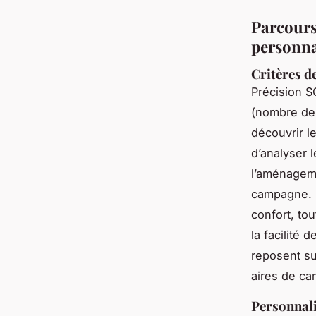
Parcours 
personna
Critères d
Précision S
(nombre de 
découvrir l
d’analyser l
l’aménagemen
campagne. L
confort, to
la facilité 
reposent su
aires de ca
Personnali