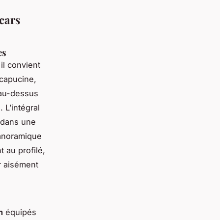
cars
es
 il convient
a capucine,
 au-dessus
 L’intégral
e dans une
panoramique
 au profilé,
er aisément
n
équipés