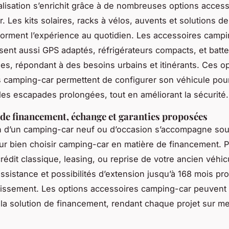
lisation s’enrichit grâce à de nombreuses options access
. Les kits solaires, racks à vélos, auvents et solutions d
forment l’expérience au quotidien. Les accessoires camp
ent aussi GPS adaptés, réfrigérateurs compacts, et batte
es, répondant à des besoins urbains et itinérants. Ces o
 camping-car permettent de configurer son véhicule pour
les escapades prolongées, tout en améliorant la sécurité.
de financement, échange et garanties proposées
on d’un camping-car neuf ou d’occasion s’accompagne so
ur bien choisir camping-car en matière de financement. P
rédit classique, leasing, ou reprise de votre ancien véhic
assistance et possibilités d’extension jusqu’à 168 mois pr
tissement. Les options accessoires camping-car peuvent 
 la solution de financement, rendant chaque projet sur m