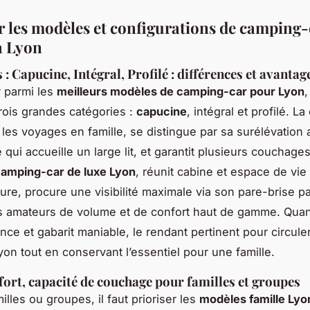
r les modèles et configurations de camping-
à Lyon
: Capucine, Intégral, Profilé : différences et avantag
r parmi les
meilleurs modèles de camping-car pour Lyon
,
trois grandes catégories :
capucine
, intégral et profilé. L
 les voyages en famille, se distingue par sa surélévation
 qui accueille un large lit, et garantit plusieurs couchages.
amping-car de luxe Lyon
, réunit cabine et espace de vi
ture, procure une visibilité maximale via son pare-brise 
es amateurs de volume et de confort haut de gamme. Quant
gance et gabarit maniable, le rendant pertinent pour circul
yon tout en conservant l’essentiel pour une famille.
nfort, capacité de couchage pour familles et groupes
illes ou groupes, il faut prioriser les
modèles famille Lyo