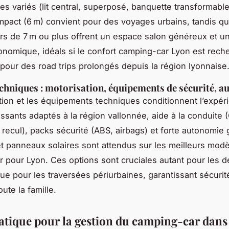
s variés (lit central, superposé, banquette transformable
pact (6 m) convient pour des voyages urbains, tandis q
s de 7 m ou plus offrent un espace salon généreux et un
onomique, idéals si le confort camping-car Lyon est rech
our des road trips prolongés depuis la région lyonnaise
chniques : motorisation, équipements de sécurité, 
tion et les équipements techniques conditionnent l’expér
ssants adaptés à la région vallonnée, aide à la conduite 
recul), packs sécurité (ABS, airbags) et forte autonomie
et panneaux solaires sont attendus sur les meilleurs mod
 pour Lyon. Ces options sont cruciales autant pour les d
ue pour les traversées périurbaines, garantissant sécurit
oute la famille.
atique pour la gestion du camping-car dans 