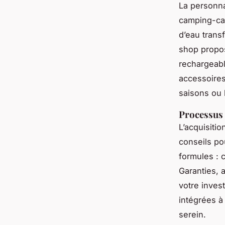
La personna
camping-car
d’eau trans
shop propos
rechargeabl
accessoires
saisons ou 
Processus 
L’acquisiti
conseils po
formules : c
Garanties, 
votre inves
intégrées à
serein.