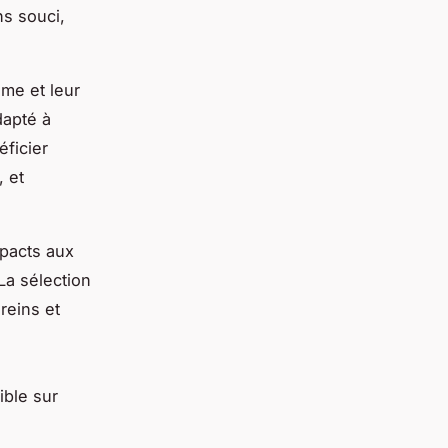
ns souci,
sme et leur
dapté à
ficier
, et
mpacts aux
La sélection
reins et
ible sur