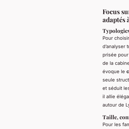
Focus su
adaptés 
Typologies 
Pour choisi
d’analyser 
prisée pour
de la cabine
évoque le
c
seule struc
et séduit l
il allie élé
autour de L
Taille, co
Pour les fam