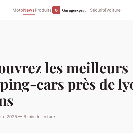
Moto
News
Produits
Sécurité
Voiture
uvrez les meilleurs
ing-cars près de ly
ns
bre 2025 — 6 min de lecture