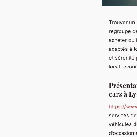
Trouver un 
regroupe de
acheter ou 
adaptés à t
et sérénité
local recon
Présenta
cars à L
https://www
services de
véhicules d
d’occasion 