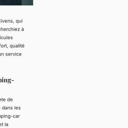
ivens, qui
cherchiez à
icules
rt, qualité
un service
ping-
ète de
s dans les
mping-car
t la