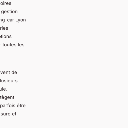
oires
e gestion
ing-car Lyon
ries
ptions
 toutes les
uvent de
lusieurs
ule.
otègent
parfois être
esure et