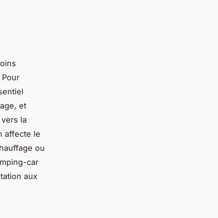
oins
. Pour
ssentiel
hage, et
 vers la
 affecte le
chauffage ou
camping-car
tation aux